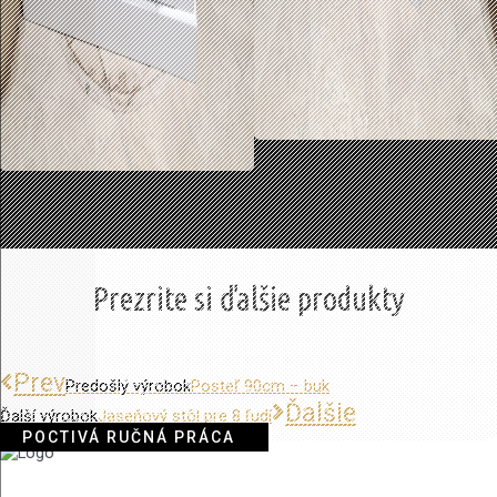
Prezrite si ďalšie produkty
Prev
Predošlý výrobok
Posteľ 90cm – buk
Ďalšie
Ďalší výrobok
Jaseňový stôl pre 8 ľudí