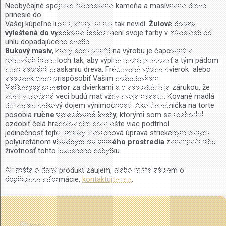
Neobyčajné spojenie talianskeho kameňa a masívneho dreva
prinesie do
Vašej kúpeľne luxus, ktorý sa len tak nevidí.
Žulová doska
vyleštená do vysokého lesku
mení svoje farby v závislosti od
uhlu dopadajúceho svetla.
Bukový masív
, ktorý som použil na výrobu je čapovaný v
rohových hranoloch tak, aby výplne mohli pracovať a tým pádom
som zabránil praskaniu dreva. Frézované výplne dvierok alebo
zásuviek viem prispôsobiť Vašim požiadavkám.
Veľkorysý priestor
za dvierkami a v zásuvkách je zárukou, že
všetky uložené veci budú mať vždy svoje miesto. Kované madlá
dotvárajú celkový dojem výnimočnosti. Ako čerešnička na torte
pôsobia
ručne vyrezávané kvety
, ktorými som sa rozhodol
ozdobiť čelá hranolov čím som ešte viac podtrhol
jedinečnosť tejto skrinky. Povrchová úprava striekaným bielym
polyuretánom
vhodným do vlhkého prostredia
zabezpečí dlhú
životnosť tohto luxusného nábytku.
Ak máte o daný produkt záujem, alebo máte záujem o
doplňujúce informácie,
kontaktujte ma
.