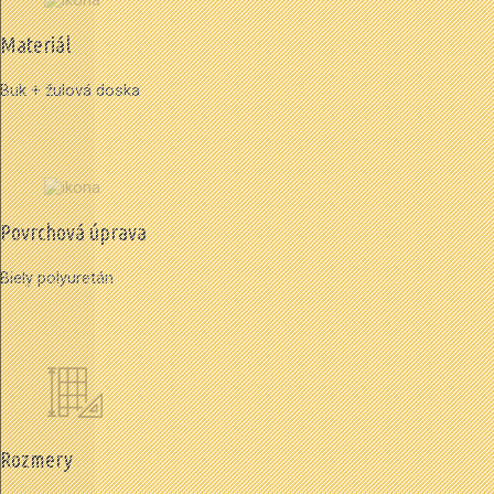
Materiál
Buk + žulová doska
Povrchová úprava
Biely polyuretán
Rozmery