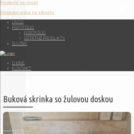
Preskočiť na obsah
Stolárske práce na zákazku
ÚVOD
PORTFÓLIO
PORTFÓLIO
OSTATNÉ PRODUKTY
SLUŽBY
O MNE
KONTAKT
Buková skrinka so žulovou doskou