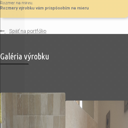
Rozmer na mireu.
Rozmery výrobku vám prispôsobím na mieru
Späť na portfólio
Galéria výrobku