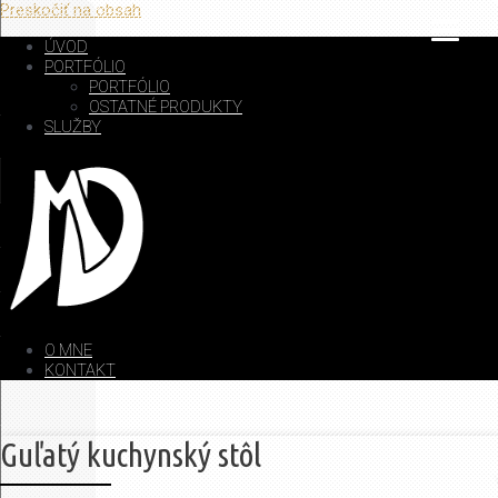
Preskočiť na obsah
ÚVOD
PORTFÓLIO
PORTFÓLIO
OSTATNÉ PRODUKTY
SLUŽBY
O MNE
KONTAKT
Guľatý kuchynský stôl