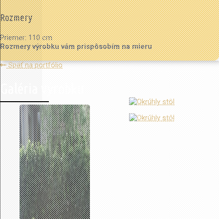
Rozmery
Priemer: 110 cm
Rozmery výrobku vám prispôsobím na mieru
Späť na portfólio
Galéria výrobku