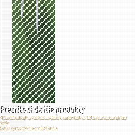
Prezrite si ďalšie produkty
Prev
Predošlý výrobok
Tradičný kuchynský stôl v provensálskom
štýle
Ďalší výrobok
Príborník
Ďalšie