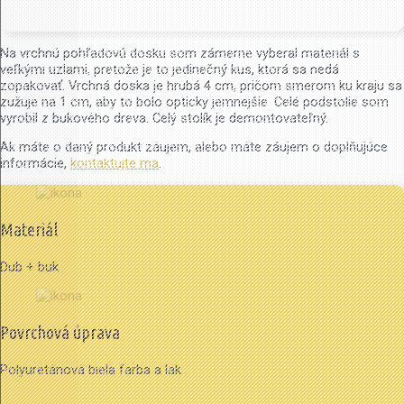
Na vrchnú pohľadovú dosku som zámerne vyberal materiál s
veľkými uzlami, pretože je to jedinečný kus, ktorá sa nedá
zopakovať. Vrchná doska je hrubá 4 cm, pričom smerom ku kraju sa
zužuje na 1 cm, aby to bolo opticky jemnejšie. Celé podstolie som
vyrobil z bukového dreva. Celý stolík je demontovateľný.
Ak máte o daný produkt záujem, alebo máte záujem o doplňujúce
informácie,
kontaktujte ma
.
Materiál
Dub + buk
Povrchová úprava
Polyuretánová biela farba a lak