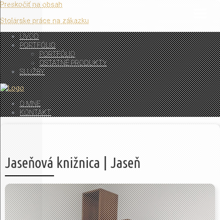
Preskočiť na obsah
Stolárske práce na zákazku
ÚVOD
PORTFÓLIO
PORTFÓLIO
OSTATNÉ PRODUKTY
SLUŽBY
O MNE
KONTAKT
Jaseňová knižnica | Jaseň