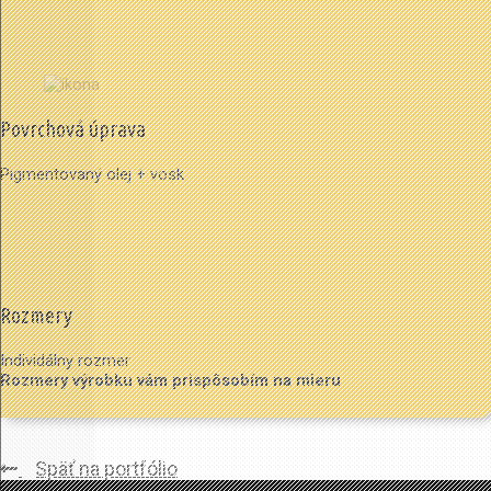
Povrchová úprava
Pigmentovaný olej + vosk
Rozmery
Individálny rozmer
Rozmery výrobku vám prispôsobím na mieru
Späť na portfólio