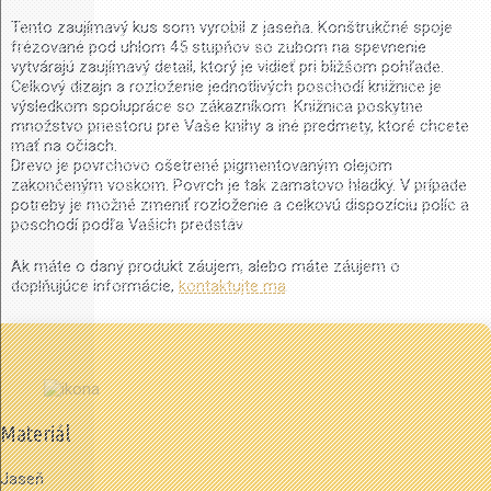
Tento zaujímavý kus som vyrobil z jaseňa.
Konštrukčné spoje
frézované pod uhlom 45 stupňov so zubom na spevnenie
vytvárajú zaujímavý detail, ktorý je vidieť pri bližšom
pohľade.
Celkový dizajn a rozloženie jednotlivých poschodí knižnice je
výsledkom spolupráce so zákazníkom. Knižnica poskytne
množstvo priestoru pre Vaše knihy a iné predmety, ktoré chcete
mať na očiach.
Drevo je povrchovo ošetrené pigmentovaným olejom
zakončeným voskom. Povrch je tak zamatovo hladký. V prípade
potreby je možné zmeniť rozloženie a celkovú dispozíciu políc a
poschodí podľa Vašich predstáv.
Ak máte o daný produkt záujem, alebo máte záujem o
doplňujúce informácie,
kontaktujte ma
.
Materiál
Jaseň