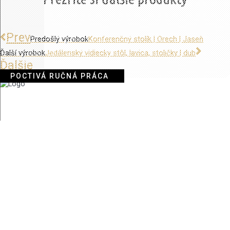
Prev
Predošlý výrobok
Konferenčný stolík | Orech | Jaseň
Ďalší výrobok
Jedálenský vidiecky stôl, lavica, stoličky | dub
Ďalšie
Stolárstvo Ďuďák
Úvod
Portfólio
O mne
Ochrana súkromia
Ochrana osobných údajov
Pravidlá cookies
Resetovať cookies
Kontakt