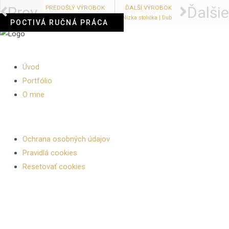
Prev
Ďalšie
PREDOŠLÝ VÝROBOK
ĎALŠÍ VÝROBOK
Pohodlná lavica | Jaseň
Nízka stolička | Dub
Stolárstvo Ďuďák
Úvod
Portfólio
O mne
Ochrana súkromia
Ochrana osobných údajov
Pravidlá cookies
Resetovať cookies
Kontakt
Soblahov 161,
913 38 Soblahov