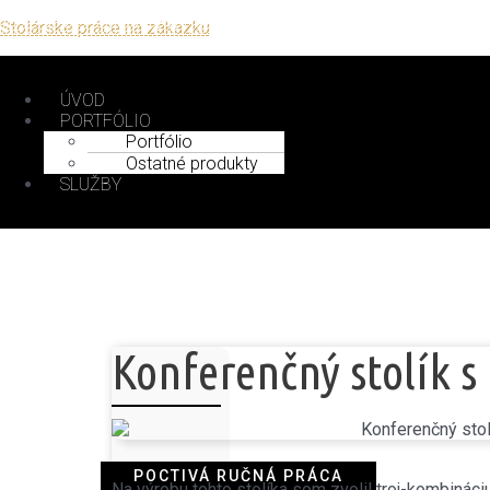
Stolárske práce na zákazku
ÚVOD
PORTFÓLIO
Portfólio
Ostatné produkty
SLUŽBY
Konferenčný stolík s
Na výrobu tohto stolíka som zvolil troj-kombináci