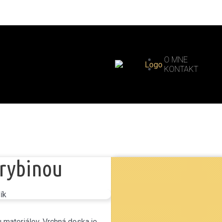
O MNE
KONTAKT
 rybinou
u materiálov. Vrchná doska je