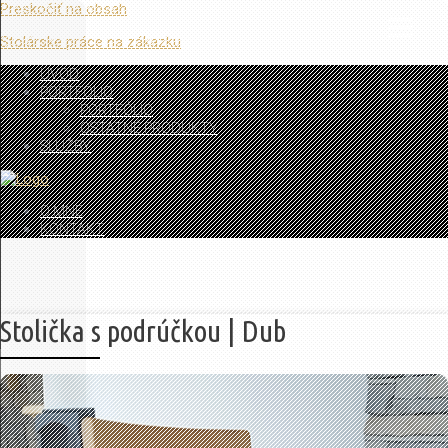
Preskočiť na obsah
Stolárske práce na zákazku
ÚVOD
PORTFÓLIO
PORTFÓLIO
OSTATNÉ PRODUKTY
SLUŽBY
O MNE
KONTAKT
Stolička s podrúčkou | Dub