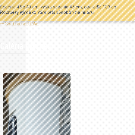
Sedenie 45 x 40 cm, výška sedenia 45 cm, operadlo 100 cm
Rozmery výrobku vám prispôsobím na mieru
Späť na portfólio
Galéria výrobku