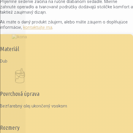
Príjemné sedenie začína na ručné dlabanom sedadle. Mierne
zahnuté operadlo a tvarované podrúčky dodávajú stoličke komfort a
taktiež zaujímavý dizajn.
Ak máte o daný produkt záujem, alebo máte záujem o doplňujúce
informácie,
kontaktujte ma
.
Materiál
Dub
Povrchová úprava
Bezfarebný olej ukončený voskom
Rozmery