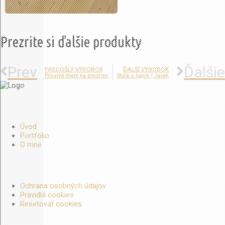
Prezrite si ďalšie produkty
Prev
Ďalšie
PREDOŠLÝ VÝROBOK
ĎALŠÍ VÝROBOK
Posuvné dvere na predsieni | Jaseň
Stolík s logom | Jaseň
Stolárstvo Ďuďák
Úvod
Portfólio
O mne
Ochrana súkromia
Ochrana osobných údajov
Pravidlá cookies
Resetovať cookies
Kontakt