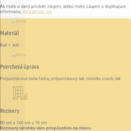
Ak máte o daný produkt záujem, alebo máte záujem o doplňujúce
informácie,
kontaktujte ma
.
Materiál
Buk + dub
Povrchová úprava
Polyuretánová biela farba, polyuretánový lak, moridlo orech, lak
Rozmery
80 cm x 140 cm x 76 cm
Rozmery výrobku vám prispôsobím na mieru