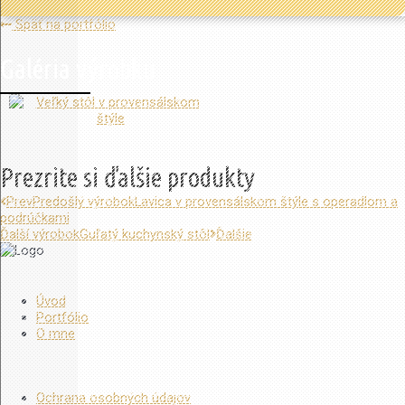
Späť na portfólio
Galéria výrobku
Prezrite si ďalšie produkty
Prev
Predošlý výrobok
Lavica v provensálskom štýle s operadlom a
podrúčkami
Ďalší výrobok
Guľatý kuchynský stôl
Ďalšie
Stolárstvo Ďuďák
Úvod
Portfólio
O mne
Ochrana súkromia
Ochrana osobných údajov