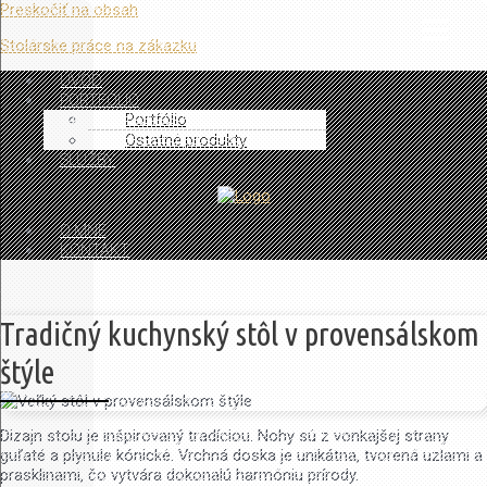
Preskočiť na obsah
Stolárske práce na zákazku
ÚVOD
PORTFÓLIO
Portfólio
Ostatné produkty
SLUŽBY
O MNE
KONTAKT
Tradičný kuchynský stôl v provensálskom
štýle
Dizajn stolu je inšpirovaný tradíciou. Nohy sú z vonkajšej strany
guľaté a plynule kónické. Vrchná doska je unikátna, tvorená uzlami a
prasklinami, čo vytvára dokonalú harmóniu prírody.