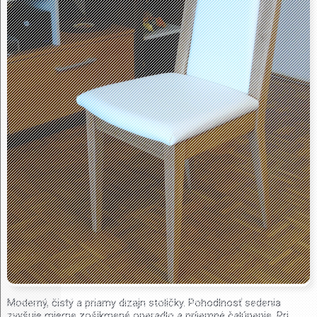
Moderný, čistý a priamy dizajn stoličky. Pohodlnosť sedenia
zvyšuje mierne zošikmené operadlo a príjemné čalúnenie. Pri