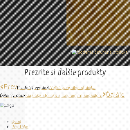
Prezrite si ďalšie produkty
Prev
Predošlý výrobok
Veľká pohodlná stolička
Ďalšie
Ďalší výrobok
Klasická stolička s čalúneným sedadlom
Stolárstvo Ďuďák
Úvod
Portfólio