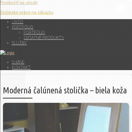
Preskočiť na obsah
Stolárske práce na zákazku
ÚVOD
PORTFÓLIO
PORTFÓLIO
OSTATNÉ PRODUKTY
SLUŽBY
O MNE
KONTAKT
Moderná čalúnená stolička – biela koža