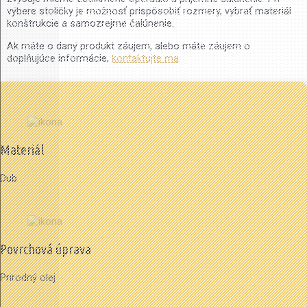
výbere stoličky je možnosť prispôsobiť rozmery, vybrať materiál
konštrukcie a samozrejme čalúnenie.
Ak máte o daný produkt záujem, alebo máte záujem o
doplňujúce informácie,
kontaktujte ma
.
Materiál
Dub
Povrchová úprava
Prírodný olej