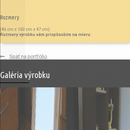
Rozmery
(40 cm x 100 cm x 47 cm)
Rozmery výrobku vám prispôsobím na mieru
Späť na portfólio
Galéria výrobku