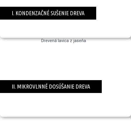
I. KONDENZAČNÉ SUŠENIE DREVA
je najprirodzenejší spôsob ako nútene sušiť drevo.
II. MIKROVLNNÉ DOSÚŠANIE DREVA
je ďalším krokom ako drevo ošetriť pred jeho spracovaním
vo výrobe.