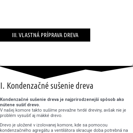
III. VLASTNÁ PRÍPRAVA DREVA
je doplnková služba, ktorú vieme poskytnúť každému
domácemu majstrovi
I. Kondenzačné sušenie dreva
Kondenzačné sušenie dreva je najprirodzenejší spôsob ako
nútene sušiť drevo.
V našej komore takto sušíme prevažne tvrdé dreviny, avšak nie je
problém vysušiť aj mäkké drevo.
Drevo je uložené v izolovanej komore, kde sa pomocou
kondenzačného agregátu a ventilátora skracuje doba potrebná na