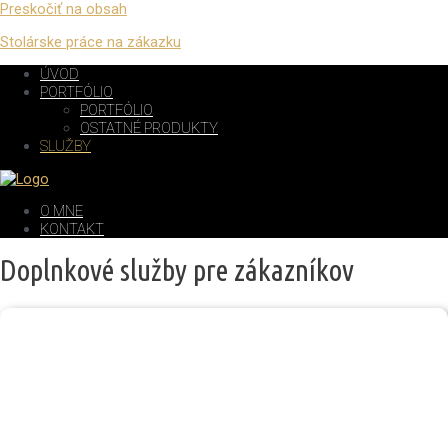
Preskočiť na obsah
Stolárske práce na zákazku
ÚVOD
PORTFÓLIO
PORTFÓLIO
OSTATNÉ PRODUKTY
SLUŽBY
O MNE
KONTAKT
Doplnkové služby pre zákazníkov