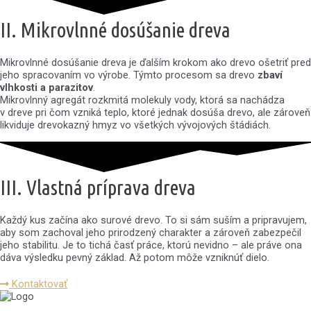
II. Mikrovlnné dosúšanie dreva
Mikrovlnné dosúšanie dreva je ďalším krokom ako drevo ošetriť pred
jeho spracovaním vo výrobe. Týmto procesom sa drevo
zbaví
vlhkosti a parazitov
.
Mikrovlnný agregát rozkmitá molekuly vody, ktorá sa nachádza
v dreve pri čom vzniká teplo, ktoré jednak dosúša drevo, ale zároveň
likviduje drevokazný hmyz vo všetkých vývojových štádiách.
III. Vlastná príprava dreva
Každý kus začína ako surové drevo. To si sám suším a pripravujem,
aby som zachoval jeho prirodzený charakter a zároveň zabezpečil
jeho stabilitu. Je to tichá časť práce, ktorú nevidno – ale práve ona
dáva výsledku pevný základ. Až potom môže vzniknúť dielo.
Kontaktovať
Stolárstvo Ďuďák