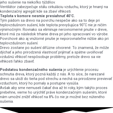
jeho sušenie na niekoľko týždňov.
Ventilátor zabezpečuje stálu cirkuláciu vzduchu, ktorý je hnaný na
kondenzačný agregát kde sa zbaví vlhkosti.
Teplota v komore nesmie presiahnuť 40˚C.
Tým pádom sa drevo na povrchu nespečie ako sa to deje pri
teplovzdušnom sušení, kde teplota prevyšujúca 90˚C nie je ničím
výnimočným. Rovnako sa eliminuje nerovnomerné pnutie v dreve,
ktoré má za následok trhanie dreva pri jeho spracovaní vo výrobe.
Povrchové ako aj vnútorné pnutie je neporovnateľne nižšie ako pri
teplovzdušnom sušení.
Drevo zostane po sušení difúzne otvorené. To znamená, že môže
dýchať a jeho prirodzená vlastnosť prijímať a spätne uvolňovať
vzdušnú vlhkosť nespôsobuje problémy, pretože drevo sa vie
vlhkosti ľahko zbaviť.
Podstatou kondenzačného sušenia
je urýchlenie procesu
schnutia dreva, ktorý pozná každý z nás. A to síce, že narezané
drevo sa uloží do tieňa pod strechu a nechá sa prirodzene previevať
vzduchom, ktorý ho pomaly a postupne vysúša.
Avšak aby sme nemuseli čakať dva až tri roky, kým takýto proces
prebehne, vieme ho urýchliť práve kondenzačným sušením, ktoré
nám umožní znížiť vlhkosť na 8% čo nie je možné bez núteného
sušenia.